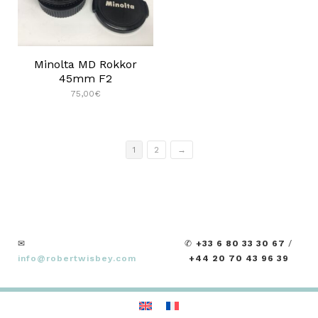
Minolta MD Rokkor
45mm F2
75,00
€
1
2
→
✉
✆
+33 6 80 33 30 67
/
info@robertwisbey.com
+44 20 70 43 96 39